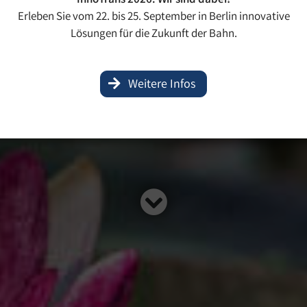
InnoTrans 2026: Wir sind dabei!
Erleben Sie vom 22. bis 25. September in Berlin innovative
Lösungen für die Zukunft der Bahn.
haltigkeit dokumen
Weitere Infos