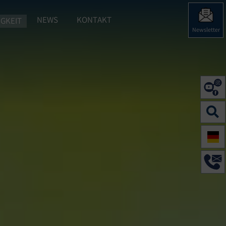
NEWS
KONTAKT
GKEIT
 HERING"
BMENU FOR "NACHHALTIGKEIT"
Newsletter