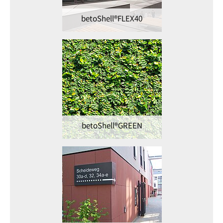
betoShell®FLEX40
betoShell®GREEN