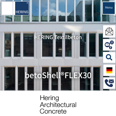
Menu
HERING Textilbeton
betoShell®FLEX30