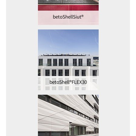
betoShellSiut®
betoShell®FLEX30