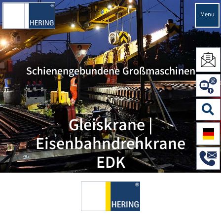
Menu
Schienengebundene Großmaschinen
Gleiskrane |
Eisenbahndrehkrane
EDK