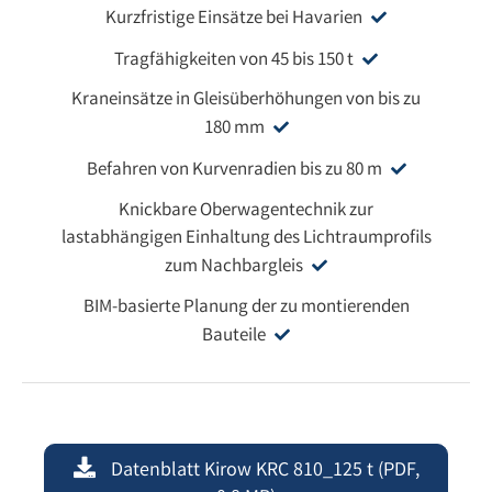
Kurzfristige Einsätze bei Havarien
Tragfähigkeiten von 45 bis 150 t
Kraneinsätze in Gleisüberhöhungen von bis zu
180 mm
Befahren von Kurvenradien bis zu 80 m
Knickbare Oberwagentechnik zur
lastabhängigen Einhaltung des Lichtraumprofils
zum Nachbargleis
BIM-basierte Planung der zu montierenden
Bauteile
Datenblatt Kirow KRC 810_125 t (PDF,