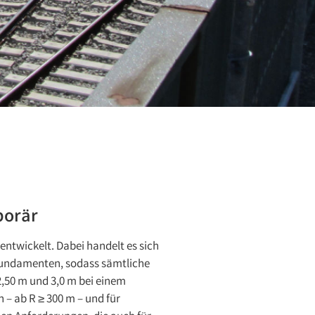
porär
entwickelt. Dabei handelt es sich
lfundamenten, sodass sämtliche
2,50 m und 3,0 m bei einem
 – ab R ≥ 300 m – und für