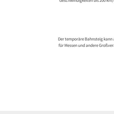
Geschwindigkeiten bis 200 km/h
Der temporäre Bahnsteig kann a
für Messen und andere Großver