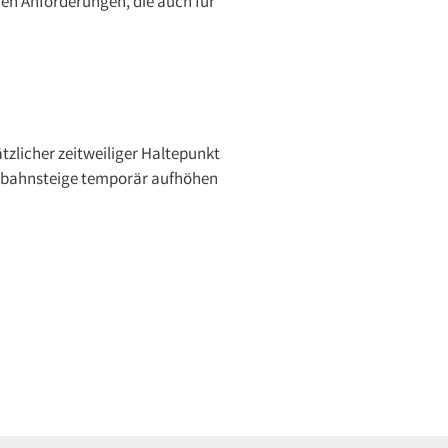
hen Anforderungen, die auch für
zlicher zeitweiliger Haltepunkt
dsbahnsteige temporär aufhöhen