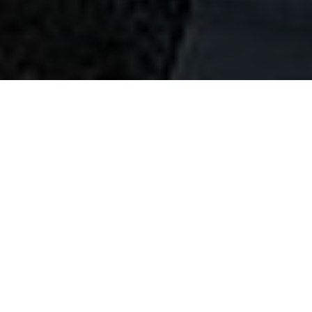
Innovative OPV-Technologie für
Architektur & nachhaltige Energie
ASCA® GmbH & Co. KG ist ein Unternehmen der
HERING Gruppe und Weltmarktführer im Bereich
organischer Photovoltaik-(OPV-)Technologie
„Made in Germany“ – mit Sitz und Produktion in