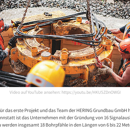
Video auf YouTube ansehen: https://youtu.be/HKU5ZDnOWGI
s für das erste Projekt und das Team der HERING Grundbau GmbH h
annstatt ist das Unternehmen mit der Gründung von 16 Signalaus
u werden insgesamt 18 Bohrpfähle in den Längen von 6 bis 22 Me