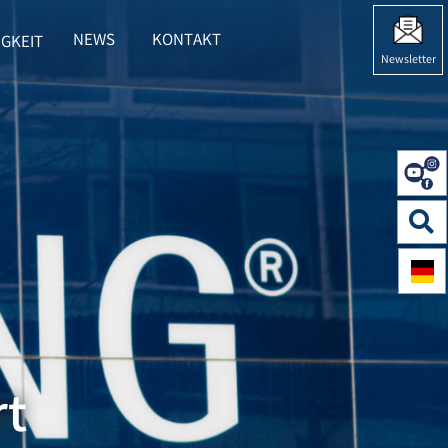
NEWS
KONTAKT
GKEIT
 HERING"
BMENU FOR "NACHHALTIGKEIT"
Newsletter
rt