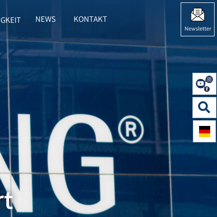
NEWS
KONTAKT
GKEIT
 HERING"
BMENU FOR "NACHHALTIGKEIT"
Newsletter
rt