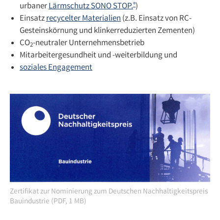
urbaner
Lärmschutz SONO STOP.
)
®
Einsatz
recycelter Materialien
(z.B. Einsatz von RC-
Gesteinskörnung und klinkerreduzierten Zementen)
CO
-neutraler Unternehmensbetrieb
2
Mitarbeitergesundheit und -weiterbildung und
soziales Engagement
Zertifikat zur Nominierung zum Deutschen Nachhaltigkeitspreis
Bauindustrie (PDF, 1 MB)