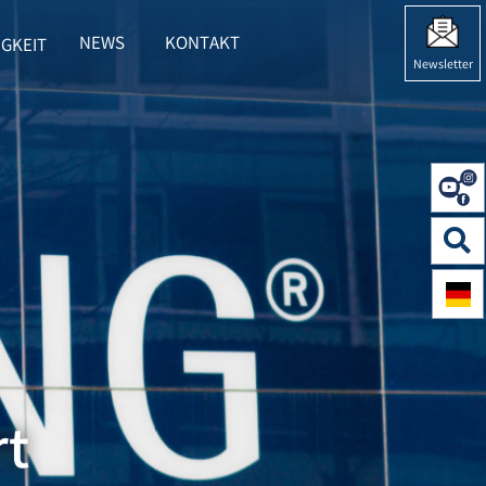
NEWS
KONTAKT
GKEIT
 HERING"
BMENU FOR "NACHHALTIGKEIT"
Newsletter
rt