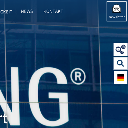
NEWS
KONTAKT
GKEIT
 HERING"
BMENU FOR "NACHHALTIGKEIT"
Newsletter
rt