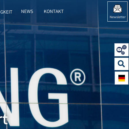
NEWS
KONTAKT
GKEIT
 HERING"
BMENU FOR "NACHHALTIGKEIT"
Newsletter
rt