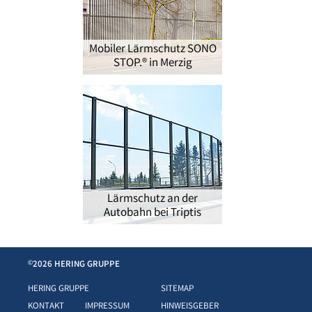
Mobiler Lärmschutz SONO
STOP.® in Merzig
Lärmschutz an der
Autobahn bei Triptis
2026 HERING GRUPPE
©
HERING GRUPPE
SITEMAP
KONTAKT
IMPRESSUM
HINWEISGEBER